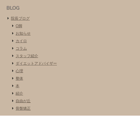
BLOG
院長ブログ
O脚
お知らせ
カイロ
コラム
スタッフ紹介
ダイエットアドバイザー
心理
整体
本
紹介
自由が丘
骨盤矯正
COPYRIGHT © 2026 EXPERIENCE ALL RIGHTS RESERVED.