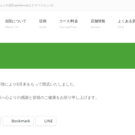
店Experience[エクスペリエンス]
当院について
症例
コース/料金
店舗情報
よくある
About Us
Case
Course/Price
Access
FAQ
事情により6月末をもって閉店いたしました。
様へ心よりの感謝と皆様のご健康をお祈り申し上げます。
Bookmark
LINE