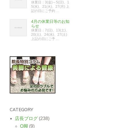
休業日：3(金)～5(日)、1
5(水)、21(火)、27(月) 上
記の日にご予約 …
4月の休業日等のお知
らせ
休業日：7(日)、13(土)、
20(土)、24(水)、27(土)
上記の日にご予 …
CATEGORY
店長ブログ
(238)
O脚
(9)