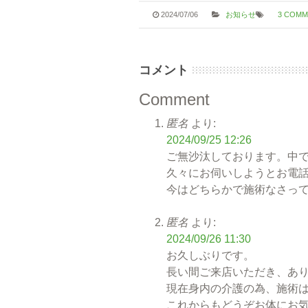
2024/07/06
お知らせ
3 COMM
コメント
Comment
匿名
より:
2024/09/25 12:26
ご無沙汰しております。中
久々にお伺いしようとお電
今はどちらかで施術なさっ
匿名
より:
2024/09/26 11:30
お久しぶりです。
長い間ご来店いただき、あ
現在身内の介護の為、施術
これからもどうぞお体にお