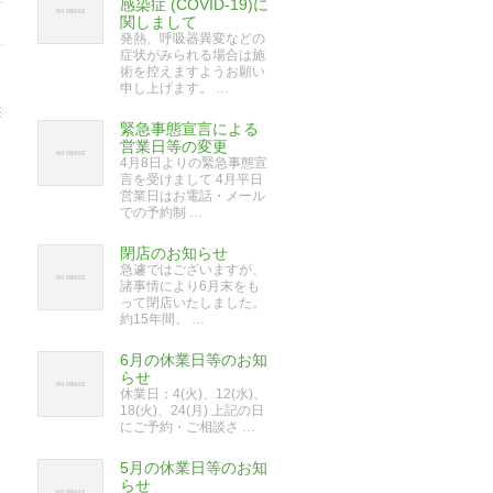
感染症 (COVID-19)に
関しまして
発熱、呼吸器異変などの
症状がみられる場合は施
術を控えますようお願い
申し上げます。 …
緊急事態宣言による
営業日等の変更
4月8日よりの緊急事態宣
言を受けまして 4月平日
営業日はお電話・メール
での予約制 …
閉店のお知らせ
急遽ではございますが、
諸事情により6月末をも
って閉店いたしました。
約15年間、 …
6月の休業日等のお知
らせ
休業日：4(火)、12(水)、
18(火)、24(月) 上記の日
にご予約・ご相談さ …
5月の休業日等のお知
らせ