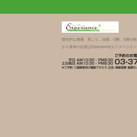
慢性的な腰痛、肩こり、頭痛、O脚、X脚の
から身体の改善はExperience[エクスペリエン