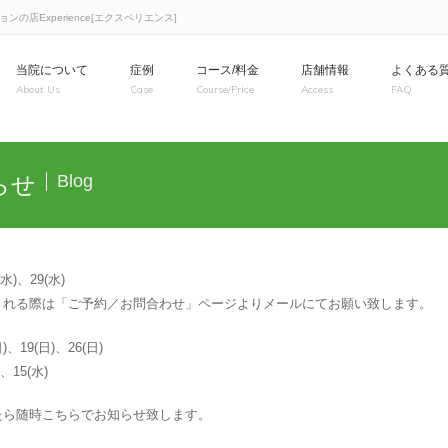
店Experience[エクスペリエンス]
当院について
症例
コース/料金
店舗情報
よくある
About Us
Case
Course/Price
Access
FAQ
らせ
Blog
(水)、29(水)
される際は「ご予約／お問合わせ」ページよりメールにてお願い致します。
)、19(日)、26(日)
、15(水)
たら随時こちらでお知らせ致します。