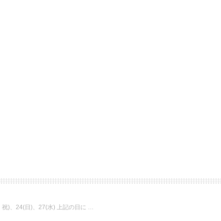
・祝)、24(日)、27(水) 上記の日に …