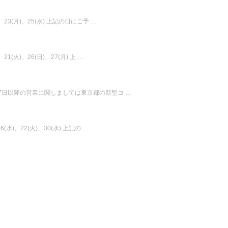
)、23(月)、25(水) 上記の日にご予 …
21(火)、26(日)、27(月) 上 …
 5月7日以降の営業に関しましては東京都の新型コ …
6(水)、22(火)、30(水) 上記の …