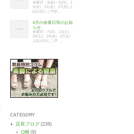
休業日：3(金)～5(日)、1
5(水)、21(火)、27(月) 上
記の日にご予約 …
4月の休業日等のお知
らせ
休業日：7(日)、13(土)、
20(土)、24(水)、27(土)
上記の日にご予 …
CATEGORY
店長ブログ
(238)
O脚
(9)