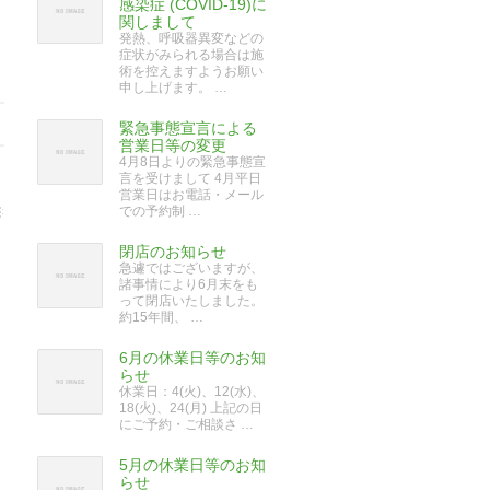
感染症 (COVID-19)に
関しまして
発熱、呼吸器異変などの
症状がみられる場合は施
術を控えますようお願い
申し上げます。 …
緊急事態宣言による
営業日等の変更
4月8日よりの緊急事態宣
言を受けまして 4月平日
営業日はお電話・メール
での予約制 …
閉店のお知らせ
急遽ではございますが、
諸事情により6月末をも
って閉店いたしました。
約15年間、 …
6月の休業日等のお知
らせ
休業日：4(火)、12(水)、
18(火)、24(月) 上記の日
にご予約・ご相談さ …
5月の休業日等のお知
らせ