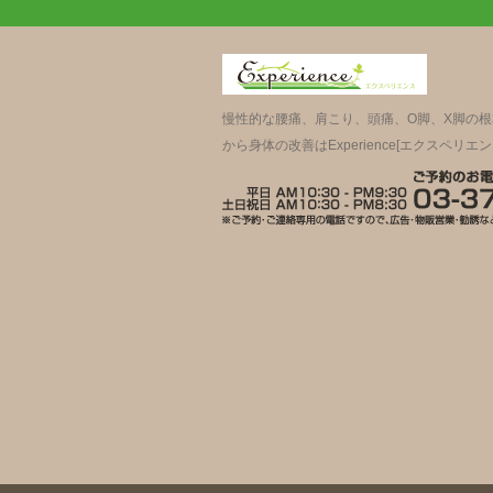
慢性的な腰痛、肩こり、頭痛、O脚、X脚の
から身体の改善はExperience[エクスペリエン