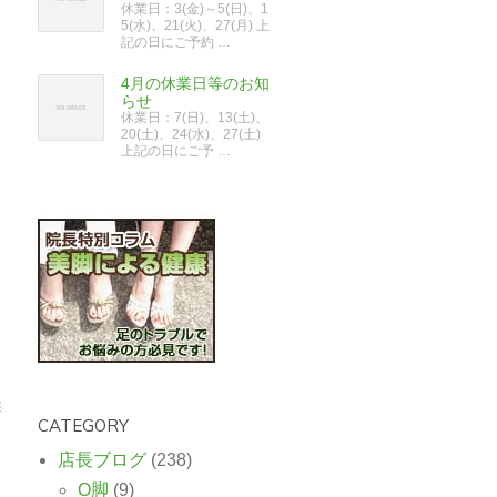
休業日：3(金)～5(日)、1
5(水)、21(火)、27(月) 上
記の日にご予約 …
4月の休業日等のお知
らせ
休業日：7(日)、13(土)、
20(土)、24(水)、27(土)
上記の日にご予 …
CATEGORY
店長ブログ
(238)
O脚
(9)