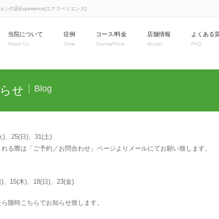
店Experience[エクスペリエンス]
当院について
症例
コース/料金
店舗情報
よくある
About Us
Case
Course/Price
Access
FAQ
知らせ
Blog
火)、25(日)、31(土)
される際は「ご予約／お問合わせ」ページよりメールにてお願い致します。
)、15(木)、18(日)、23(金)
たら随時こちらでお知らせ致します。