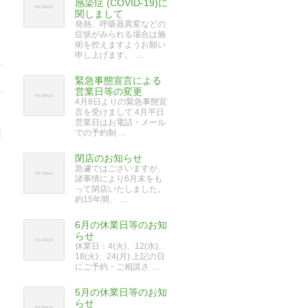
感染症 (COVID-19)に
関しまして
発熱、呼吸器異変などの
症状がみられる場合は施
術を控えますようお願い
申し上げます。 …
緊急事態宣言による
営業日等の変更
4月8日よりの緊急事態宣
言を受けまして 4月平日
営業日はお電話・メール
での予約制 …
閉店のお知らせ
急遽ではございますが、
諸事情により6月末をも
って閉店いたしました。
約15年間、 …
6月の休業日等のお知
らせ
休業日：4(火)、12(水)、
18(火)、24(月) 上記の日
にご予約・ご相談さ …
5月の休業日等のお知
らせ