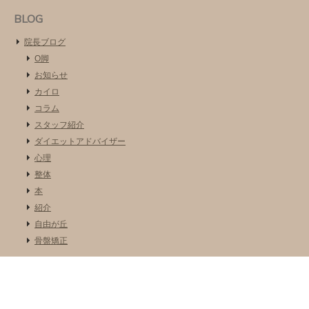
BLOG
院長ブログ
O脚
お知らせ
カイロ
コラム
スタッフ紹介
ダイエットアドバイザー
心理
整体
本
紹介
自由が丘
骨盤矯正
COPYRIGHT © 2026 EXPERIENCE ALL RIGHTS RESERVED.