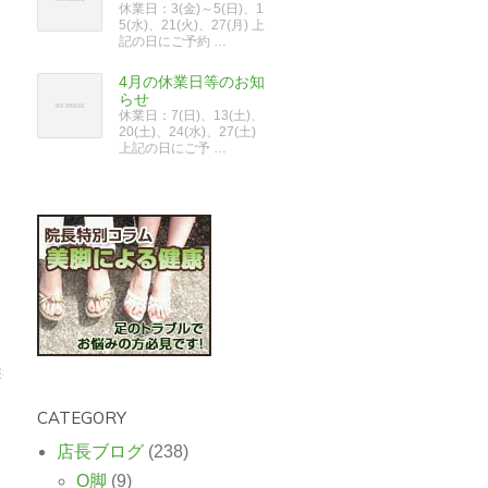
休業日：3(金)～5(日)、1
5(水)、21(火)、27(月) 上
記の日にご予約 …
4月の休業日等のお知
らせ
休業日：7(日)、13(土)、
20(土)、24(水)、27(土)
上記の日にご予 …
CATEGORY
店長ブログ
(238)
O脚
(9)