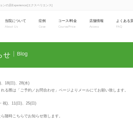
店Experience[エクスペリエンス]
当院について
症例
コース/料金
店舗情報
よくある
About Us
Case
Course/Price
Access
FAQ
らせ
Blog
)、18(日)、28(水)
される際は「ご予約／お問合わせ」ページよりメールにてお願い致します。
・祝)、11(日)、25(日)
たら随時こちらでお知らせ致します。