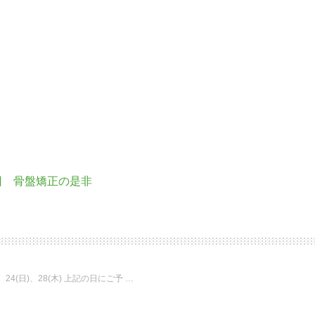
回 骨盤矯正の是非
)、24(日)、28(木) 上記の日にご予 …