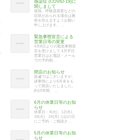
感染症 (COVID-19)に
関しまして
発熱、呼吸器異変などの
症状がみられる場合は施
術を控えますようお願い
申し上げます。 …
緊急事態宣言による
営業日等の変更
4月8日よりの緊急事態宣
言を受けまして 4月平日
営業日はお電話・メール
での予約制 …
閉店のお知らせ
急遽ではございますが、
諸事情により6月末をも
って閉店いたしました。
約15年間、 …
6月の休業日等のお知
らせ
休業日：4(火)、12(水)、
18(火)、24(月) 上記の日
にご予約・ご相談さ …
5月の休業日等のお知
らせ