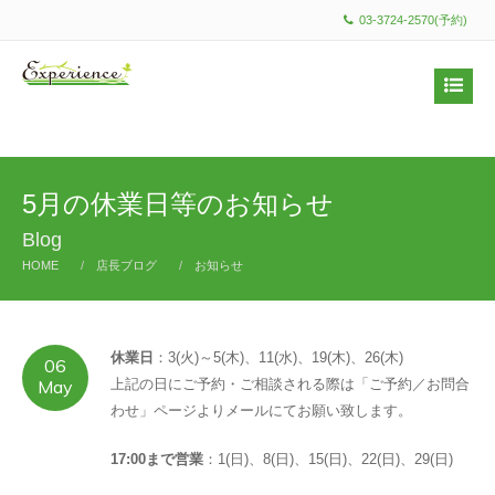
03-3724-2570(予約)
5月の休業日等のお知らせ
Blog
HOME
店長ブログ
お知らせ
休業日
：3(火)～5(木)、11(水)、19(木)、26(木)
06
May
上記の日にご予約・ご相談される際は「ご予約／お問合
わせ」ページよりメールにてお願い致します。
17:00まで営業
：1(日)、8(日)、15(日)、22(日)、29(日)