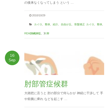
の後来なくなってしまう という …
2010/10/29
カイロ
,
整体
,
紹介
,
自由が丘
,
骨盤矯正
カイロ
,
整体
,
READ MORE
自由が丘
,
Ｏ脚
16
Sep
肘部管症候群
大雑把に言うと 肘の部分で何らかが 神経に干渉して 手
や前腕に痺れ などを起こす …