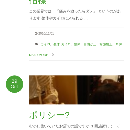
指標
この業界では 「痛みを追ったらダメ」 というのがあ
ります 整体やカイロに来られる …
2010/11/01
カイロ
,
整体
カイロ
,
整体
,
自由が丘
,
骨盤矯正
,
Ｏ脚
READ MORE
29
Oct
ポリシー?
むかし働いていたお店での話ですが １回施術して、そ