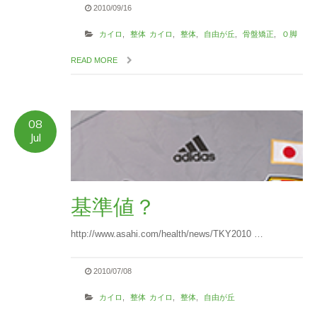
2010/09/16
カイロ
,
整体
カイロ
,
整体
,
自由が丘
,
骨盤矯正
,
Ｏ脚
READ MORE
08
Jul
基準値？
http://www.asahi.com/health/news/TKY2010 …
2010/07/08
カイロ
,
整体
カイロ
,
整体
,
自由が丘