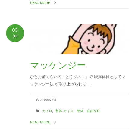
READ MORE
03
Jul
マッケンジー
ひと月前くらいの「とくダネ！」で 腰痛体操としてマ
ッケンジー法 が取り上げられて …
2010/07/03
カイロ
,
整体
カイロ
,
整体
,
自由が丘
READ MORE