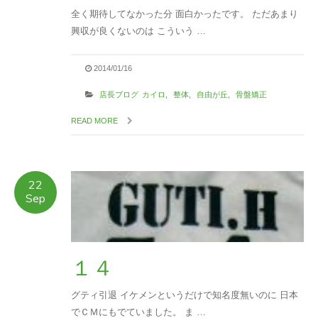
全く期待してなかった分 面白かったです。 ただあまり
興収が良くないのは こういう …
2014/01/16
店長ブログ
カイロ
,
整体
,
自由が丘
,
骨盤矯正
READ MORE
22
Sep
１４
グティ引退 イケメンというだけで知名度無いのに 日本
でＣＭにもでていました。 ま …