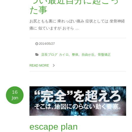
つい最近自分に起こっ
た事
お尻ともも裏に 痺れっぽい痛み 症状としては 坐骨神経
痛に 似ていますが おそら …
2014/05/27
店長ブログ
カイロ
,
整体
,
自由が丘
,
骨盤矯正
READ MORE
16
Jan
escape plan