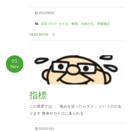
2012/09/22
店長ブログ
カイロ
,
整体
,
自由が丘
,
骨盤矯正
READ MORE
01
Nov
指標
この業界では 「痛みを追ったらダメ」 というのがあ
ります 整体やカイロに来られる …
2010/11/01