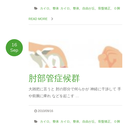
カイロ
,
整体
カイロ
,
整体
,
自由が丘
,
骨盤矯正
,
Ｏ脚
READ MORE
16
Sep
肘部管症候群
大雑把に言うと 肘の部分で何らかが 神経に干渉して 手
や前腕に痺れ などを起こす …
2010/09/16
カイロ
,
整体
カイロ
,
整体
,
自由が丘
,
骨盤矯正
,
Ｏ脚