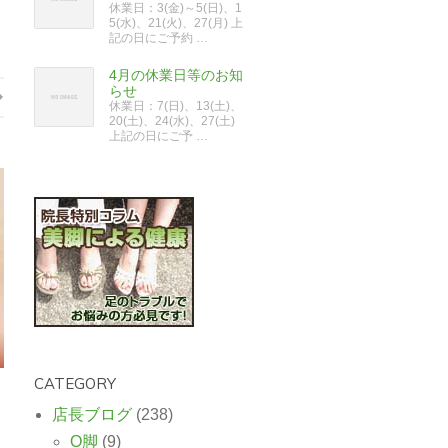
休業日：3(金)～5(日)、1
5(水)、21(火)、27(月) 上
記の日にご予約 …
4月の休業日等のお知
らせ
休業日：7(日)、13(土)、
20(土)、24(水)、27(土)
上記の日にご予 …
CATEGORY
店長ブログ
(238)
O脚
(9)