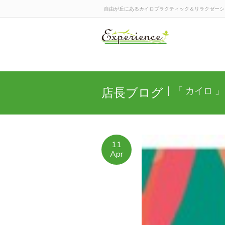
自由が丘にあるカイロプラクティック＆リラクゼーションの
店長ブログ
「 カイロ 」
11
Apr