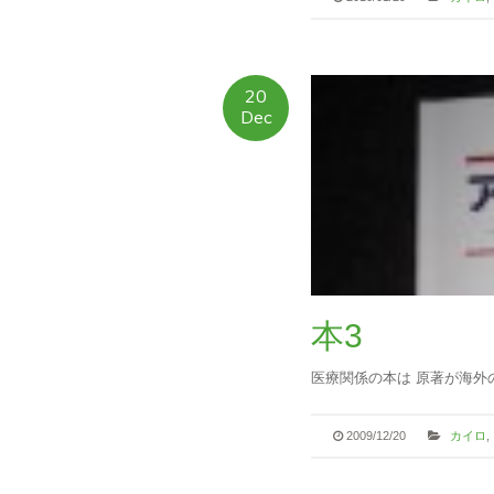
20
Dec
本3
医療関係の本は 原著が海外の
2009/12/20
カイロ
,