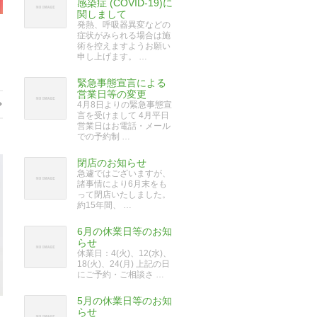
感染症 (COVID-19)に
関しまして
発熱、呼吸器異変などの
症状がみられる場合は施
術を控えますようお願い
申し上げます。 …
緊急事態宣言による
営業日等の変更
4月8日よりの緊急事態宣
言を受けまして 4月平日
営業日はお電話・メール
での予約制 …
閉店のお知らせ
急遽ではございますが、
諸事情により6月末をも
って閉店いたしました。
約15年間、 …
6月の休業日等のお知
らせ
休業日：4(火)、12(水)、
18(火)、24(月) 上記の日
にご予約・ご相談さ …
5月の休業日等のお知
らせ