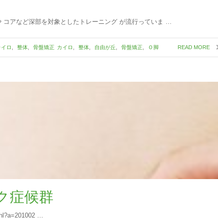
 コアなど深部を対象としたトレーニング が流行っていま …
カイロ
,
整体
,
骨盤矯正
カイロ
,
整体
,
自由が丘
,
骨盤矯正
,
Ｏ脚
READ MORE
ク症候群
p/hl?a=201002 …