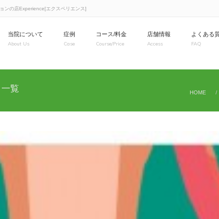
店Experience[エクスペリエンス]
当院について
症例
コース/料金
店舗情報
よくある
About Us
Case
Course/Price
Access
FAQ
 一覧
HOME