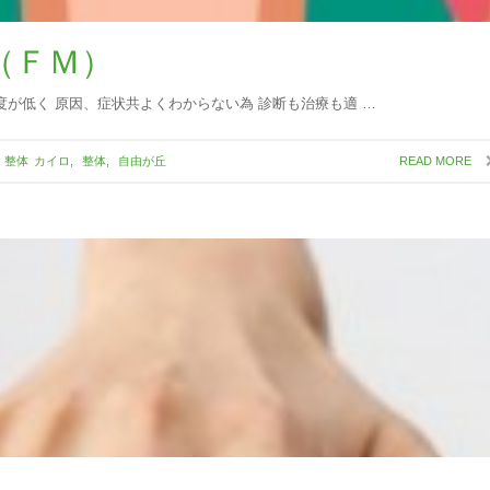
（ＦＭ）
度が低く 原因、症状共よくわからない為 診断も治療も適 …
整体
カイロ
,
整体
,
自由が丘
READ MORE