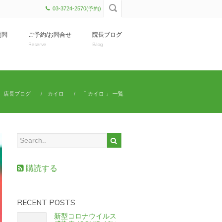
03-3724-2570(予約)
質問
ご予約/お問合せ
院長ブログ
Reserve
Blog
店長ブログ
カイロ
「 カイロ 」 一覧
購読する
RECENT POSTS
新型コロナウイルス