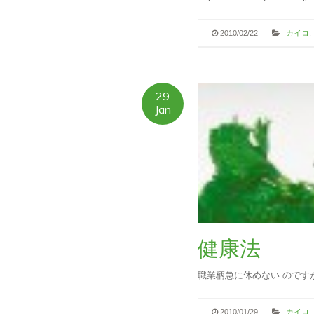
2010/02/22
カイロ
,
29
Jan
健康法
職業柄急に休めない のです
2010/01/29
カイロ
,