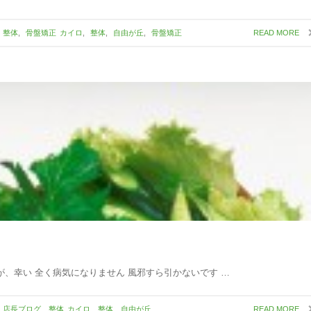
整体
,
骨盤矯正
カイロ
,
整体
,
自由が丘
,
骨盤矯正
READ MORE
が、幸い 全く病気になりません 風邪すら引かないです …
店長ブログ
,
整体
カイロ
,
整体
,
自由が丘
READ MORE