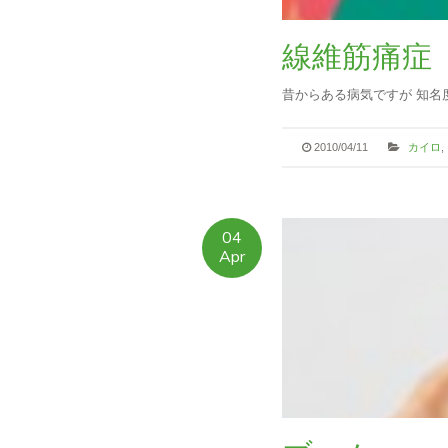
線維筋痛症
昔からある病気ですが 知名
2010/04/11
カイロ
,
04
Apr